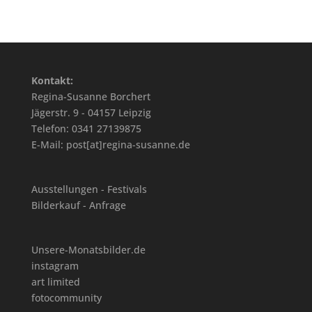
Kontakt:
Regina-Susanne Borchert
Jägerstr. 9 - 04157 Leipzig
Telefon: 0341 27139875
E-Mail: post[at]regina-susanne.de
Ausstellungen - Festivals
Bilderkauf - Anfrage
Unsere-Monatsbilder.de
instagram
art limited
fotocommunity