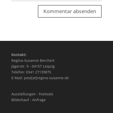
Kontakt:
Regina-Susanne Borchert
Jägerstr. 9 - 04157 Leipzig
Telefon: 0341 27139875
E-Mail: post[at]regina-susanne.de
Ausstellungen - Festivals
Bilderkauf - Anfrage