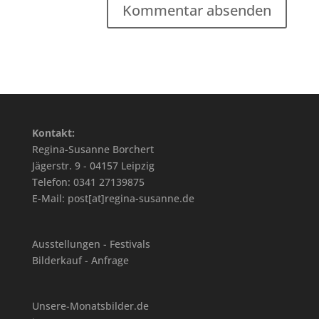
Kontakt:
Regina-Susanne Borchert
Jägerstr. 9 - 04157 Leipzig
Telefon: 0341 27139875
E-Mail: post[at]regina-susanne.de
Ausstellungen - Festivals
Bilderkauf - Anfrage
Unsere-Monatsbilder.de